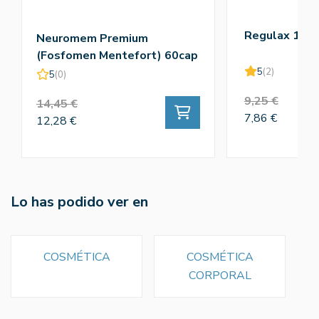
Regulax 100
Neuromem Premium
(Fosfomen Mentefort) 60cap
5
(2)
5
(0)
9,25 €
14,45 €
7,86 €
12,28 €
Lo has podido ver en
COSMÉTICA
COSMÉTICA
CORPORAL