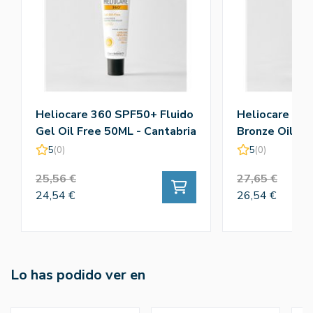
Heliocare 360 SPF50+ Fluido
Heliocare 36
Gel Oil Free 50ML - Cantabria
Bronze Oil Fre
Labs
Cantabria Lab
5
(0)
5
(0)
25,56 €
27,65 €
24,54 €
26,54 €
Lo has podido ver en