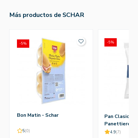
Más productos de SCHAR
-5%
-5%
Bon Matin - Schar
Pan Clasico M
Panettiere X3
5
(0)
4.9
(7)