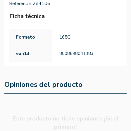
Referencia:
284106
Ficha técnica
Formato
165G
ean13
8008698041383
Opiniones del producto
Este producto no tiene opiniones ¡Sé el
primero!