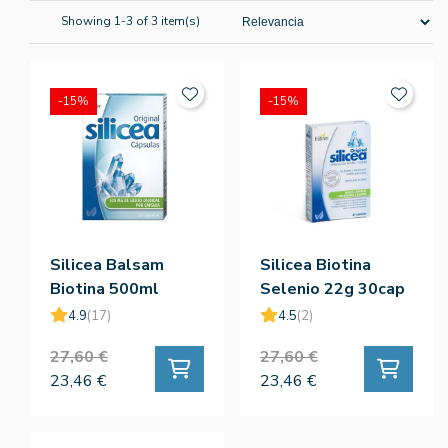
Showing 1-3 of 3 item(s)
-15%
-15%
Silicea Balsam
Silicea Biotina
Biotina 500ml
Selenio 22g 30cap
4.9
(17)
4.5
(2)
27,60 €
27,60 €
23,46 €
23,46 €