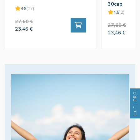
30cap
4.9
(17)
4.5
(2)
27,60 €
27,60 €
23,46 €
23,46 €
FILTRO