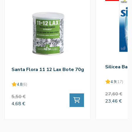
Silicea Bal
Santa Flora 11 12 Lax Bote 70g
4.9
(17)
4.8
(6)
27,60 €
5,50 €
23,46 €
4,68 €