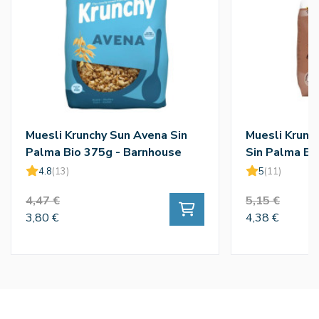
Muesli Krunchy Sun Avena Sin
Muesli Krunc
Palma Bio 375g - Barnhouse
Sin Palma Bi
4.8
(13)
5
(11)
4,47 €
5,15 €
3,80 €
4,38 €