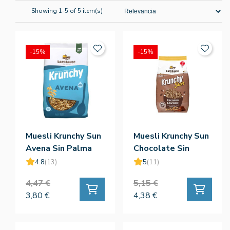
Showing 1-5 of 5 item(s)
-15%
-15%
Muesli Krunchy Sun
Muesli Krunchy Sun
Avena Sin Palma
Chocolate Sin
Bio 375g -
Palma Bio 375g -
4.8
(13)
5
(11)
Barnhouse
Barnhouse
4,47 €
5,15 €
3,80 €
4,38 €