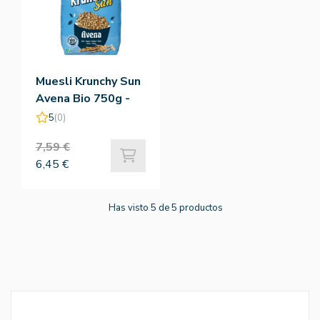
Muesli Krunchy Sun
Avena Bio 750g -
Barnhouse
5
(0)
7,59 €
6,45 €
Has visto 5 de 5 productos