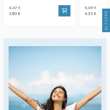
4,47 €
5,09 €
FILTRO
3,80 €
4,33 €