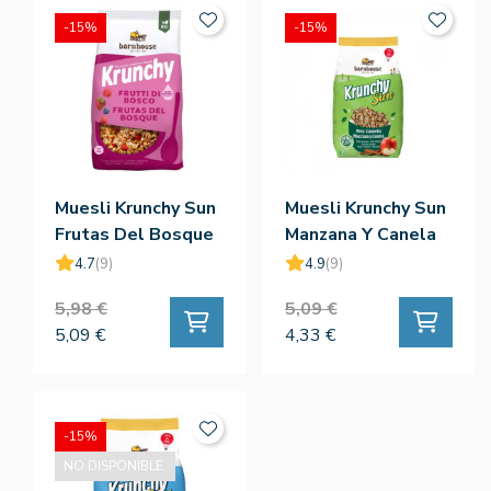
-15%
-15%
Muesli Krunchy Sun
Muesli Krunchy Sun
Frutas Del Bosque
Manzana Y Canela
Sin Palma Bio 375g
Sin Palma Bio 375g
4.7
(9)
4.9
(9)
- Barnhouse
- Barnhouse
5,98 €
5,09 €
5,09 €
4,33 €
-15%
NO DISPONIBLE.