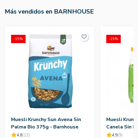
Más vendidos en BARNHOUSE
-15%
-15%
Muesli Krunchy Sun Avena Sin
Muesli Krunc
Palma Bio 375g - Barnhouse
Canela Sin P
Barnhouse
4.8
(13)
4.9
(9)