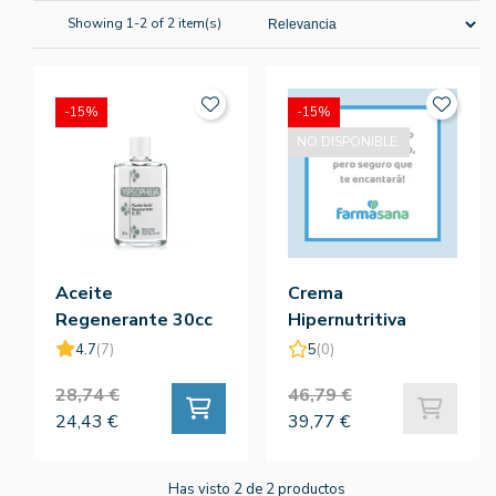
Showing 1-2 of 2 item(s)
-15%
-15%
NO DISPONIBLE.
Aceite
Crema
Regenerante 30cc
Hipernutritiva
Karite 50Ml -
4.7
(7)
5
(0)
Yipsophilia
28,74 €
46,79 €
24,43 €
39,77 €
Has visto 2 de 2 productos