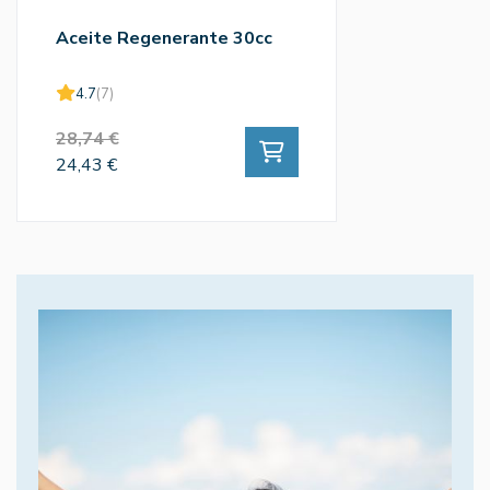
Aceite Regenerante 30cc
4.7
(7)
28,74 €
24,43 €