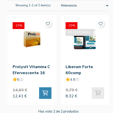
Showing 1-2 of 2 item(s)
-15%
-15%
NO DISPONIBLE.
Prolyvit Vitamina C
Liberum Forte
Efervescente 16
60comp
Sobres
5
(1)
4.9
(7)
14,60 €
9,79 €
12,41 €
8,32 €
Has visto 2 de 2 productos