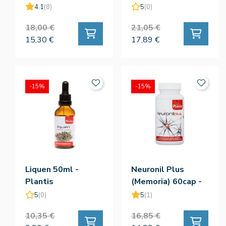
4.1
(8)
5
(0)
18,00 €
21,05 €
15,30 €
17,89 €
-15%
-15%
Liquen 50ml -
Neuronil Plus
Plantis
(Memoria) 60cap -
Plantis
5
(0)
5
(1)
10,35 €
16,85 €