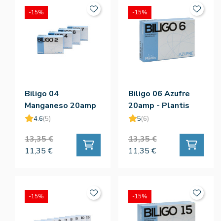
-15%
-15%
Biligo 04
Biligo 06 Azufre
Manganeso 20amp
20amp - Plantis
- Plantis
4.6
(5)
5
(6)
13,35 €
13,35 €
11,35 €
11,35 €
-15%
-15%