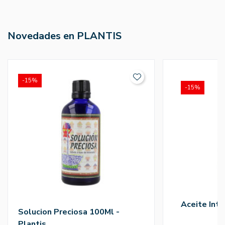
Novedades en PLANTIS
-15%
-15%
Aceite Inti
Solucion Preciosa 100Ml -
Plantis