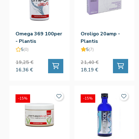
Omega 369 100per
Oroligo 20amp -
- Plantis
Plantis
5
(0)
5
(7)
19,25 €
21,40 €
16,36 €
18,19 €
-15%
-15%