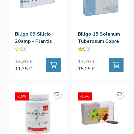
Biligo 09 Silicio
Biligo 15 Solanum
20amp - Plantis
Tuberosum Cobre
20amp - Plantis
5
(0)
5
(2)
13,35 €
17,70 €
11,35 €
15,05 €
-15%
-15%