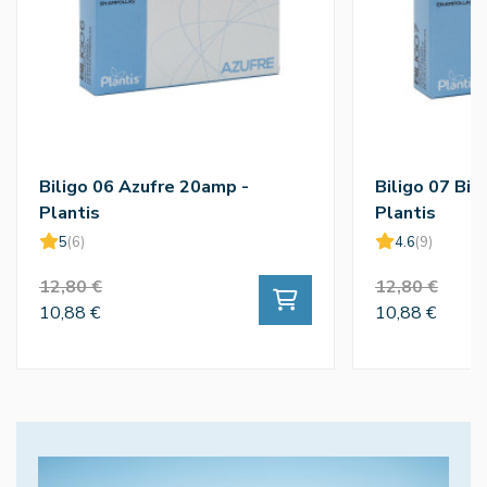
Biligo 06 Azufre 20amp -
Biligo 07 Bi
Plantis
Plantis
5
(6)
4.6
(9)
12,80 €
12,80 €
10,88 €
10,88 €