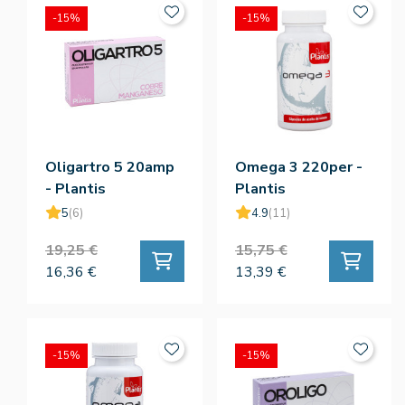
-15%
-15%
Oligartro 5 20amp
Omega 3 220per -
- Plantis
Plantis
5
(6)
4.9
(11)
19,25 €
15,75 €
16,36 €
13,39 €
-15%
-15%