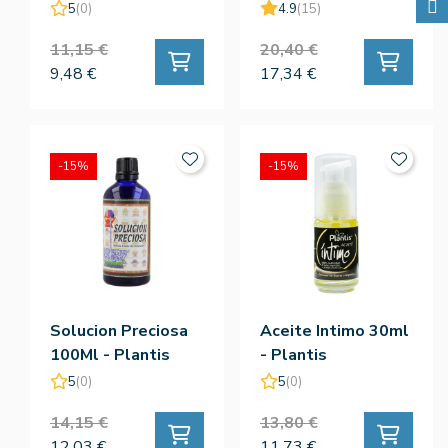
Plantis
5
(0)
4.9
(15)
11,15 €
20,40 €
9,48 €
17,34 €
-15%
-15%
Solucion Preciosa
Aceite Intimo 30ml
100Ml - Plantis
- Plantis
5
(0)
5
(0)
14,15 €
13,80 €
12,03 €
11,73 €