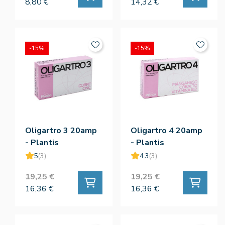
8,80 €
14,32 €
-15%
-15%
Oligartro 3 20amp
Oligartro 4 20amp
- Plantis
- Plantis
5
(3)
4.3
(3)
19,25 €
19,25 €
16,36 €
16,36 €