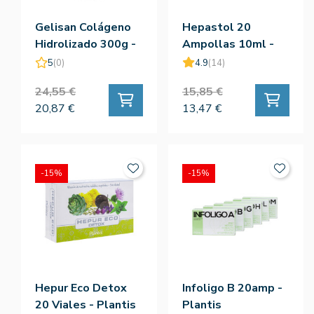
Gelisan Colágeno
Hepastol 20
Hidrolizado 300g -
Ampollas 10ml -
Plantis
Plantis
5
(0)
4.9
(14)
24,55 €
15,85 €
20,87 €
13,47 €
-15%
-15%
Hepur Eco Detox
Infoligo B 20amp -
20 Viales - Plantis
Plantis