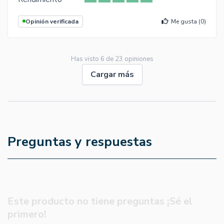
Opinión verificada
Me gusta (
0
)
Has visto
6
de
23
opiniones
Cargar más
Preguntas y respuestas
Este producto no tiene preguntas ¡Sé el
primero!