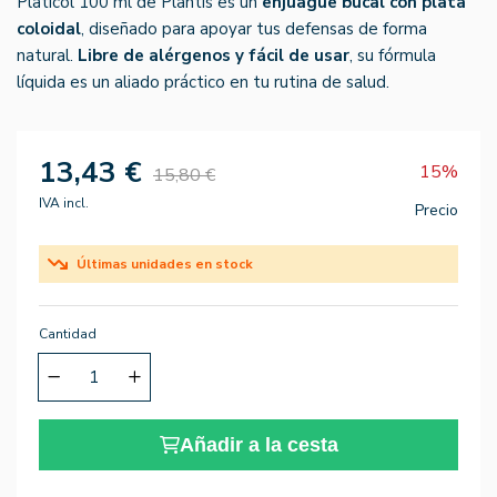
Platicol 100 ml de Plantis es un
enjuague bucal con plata
coloidal
, diseñado para apoyar tus defensas de forma
natural.
Libre de alérgenos y fácil de usar
, su fórmula
líquida es un aliado práctico en tu rutina de salud.
13,43 €
15%
15,80 €
IVA incl.
Precio
Últimas unidades en stock
Cantidad
Añadir a la cesta