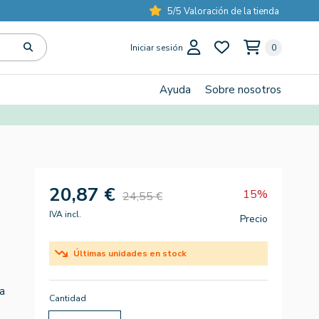
5/5 Valoración de la tienda
Iniciar sesión
0
Ayuda
Sobre nosotros
20,87 €
15%
24,55 €
IVA incl.
Precio
Últimas unidades en stock
a
Cantidad