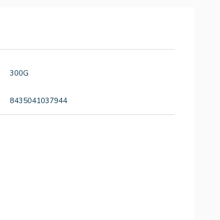
300G
8435041037944