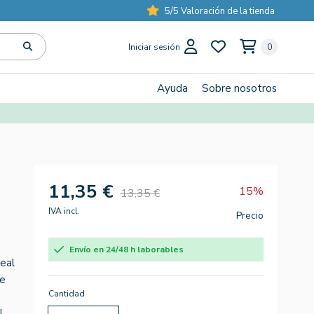
5/5 Valoración de la tienda
Iniciar sesión
0
Ayuda
Sobre nosotros
11,35 €
15%
13,35 €
IVA incl.
Precio
Envío en 24/48 h laborables
eal
ne
Cantidad
l,