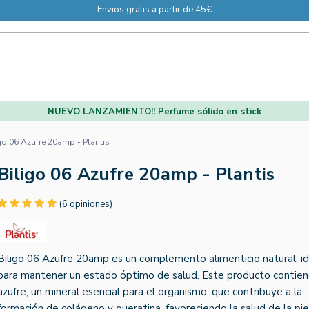
Envios gratis a partir de 45€
NUEVO LANZAMIENTO!! Perfume sólido en stick
go 06 Azufre 20amp - Plantis
Biligo 06 Azufre 20amp - Plantis
(6 opiniones)
Biligo 06 Azufre 20amp es un complemento alimenticio natural, id
para mantener un estado óptimo de salud. Este producto contie
azufre, un mineral esencial para el organismo, que contribuye a la
formación de colágeno y queratina, favoreciendo la salud de la pie