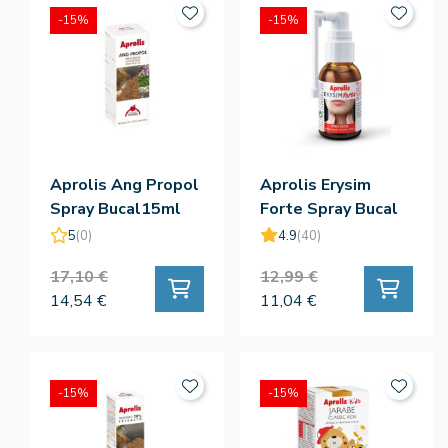
-15%
-15%
Aprolis Ang Propol
Aprolis Erysim
Spray Bucal15ml
Forte Spray Bucal
20ml
5
(0)
4.9
(40)
17,10 €
12,99 €
14,54 €
11,04 €
-15%
-15%