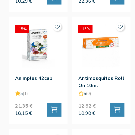
10,29 €
22,36 €
-15%
-15%
Animplus 42cap
Antimosquitos Roll
On 10ml
5
(1)
5
(0)
21,35 €
12,92 €
18,15 €
10,98 €