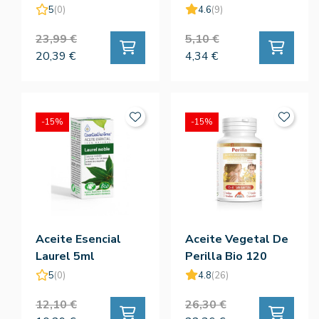
5
(0)
4.6
(9)
23,99 €
5,10 €
20,39 €
4,34 €
-15%
-15%
Aceite Esencial
Aceite Vegetal De
Laurel 5ml
Perilla Bio 120
Perlas - Intersa
5
(0)
4.8
(26)
12,10 €
26,30 €