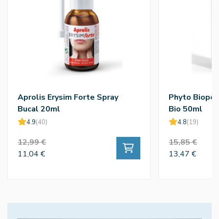
Aprolis Erysim Forte Spray
Phyto Biopôl
Bucal 20ml
Bio 50ml
4.9
(40)
4.8
(19)
12,99 €
15,85 €
11,04 €
13,47 €