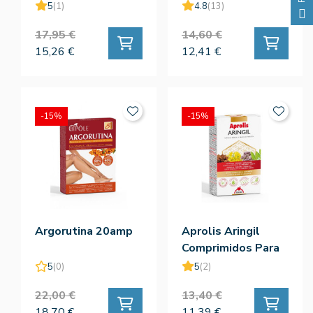
105ml
5
(1)
4.8
(13)
17,95 €
14,60 €
15,26 €
12,41 €
-15%
-15%
Argorutina 20amp
Aprolis Aringil
Comprimidos Para
Deshacer En La
5
(0)
5
(2)
Boca 30comp
22,00 €
13,40 €
18,70 €
11,39 €