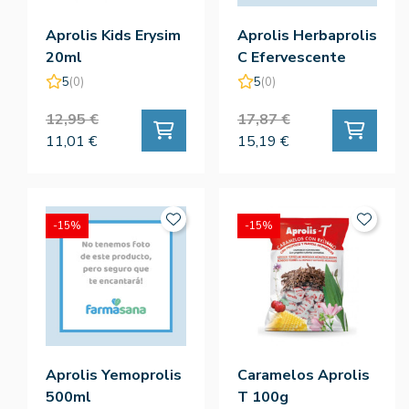
Aprolis Kids Erysim
Aprolis Herbaprolis
20ml
C Efervescente
20Comp - Intersa
5
(0)
5
(0)
Dieteticos
12,95 €
17,87 €
11,01 €
15,19 €
-15%
-15%
Aprolis Yemoprolis
Caramelos Aprolis
500ml
T 100g