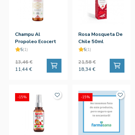
Champu Al
Rosa Mosqueta De
Propoleo Ecocert
Chile 50ml
200ml
5
(1)
5
(1)
13,46 €
21,58 €
11,44 €
18,34 €
-15%
-15%