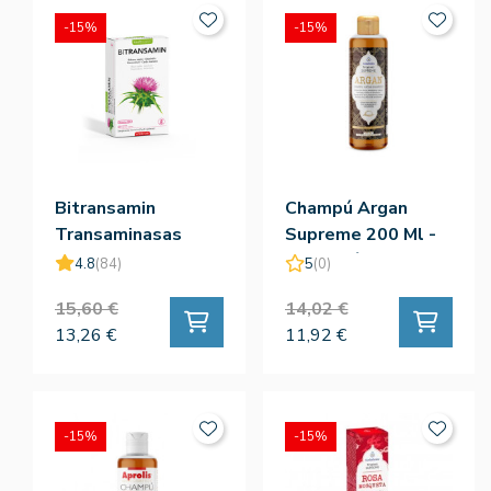
-15%
-15%
Bitransamin
Champú Argan
Transaminasas
Supreme 200 Ml -
Elevadas 60cap
Esential`Aroms
4.8
(84)
5
(0)
15,60 €
14,02 €
13,26 €
11,92 €
-15%
-15%