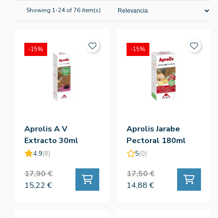
Showing 1-24 of 76 item(s)
-15%
-15%
Aprolis A V
Aprolis Jarabe
Extracto 30ml
Pectoral 180ml
4.9
(8)
5
(0)
17,90 €
17,50 €
15,22 €
14,88 €