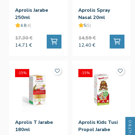
Aprolis Jarabe
Aprolis Spray
250ml
Nasal 20ml
4.8
(4)
5
(5)
17,30 €
14,59 €
14,71 €
12,40 €
-15%
-15%
FILTRO
Aprolis T Jarabe
Aprolis Kids Tusi
180ml
Propol Jarabe