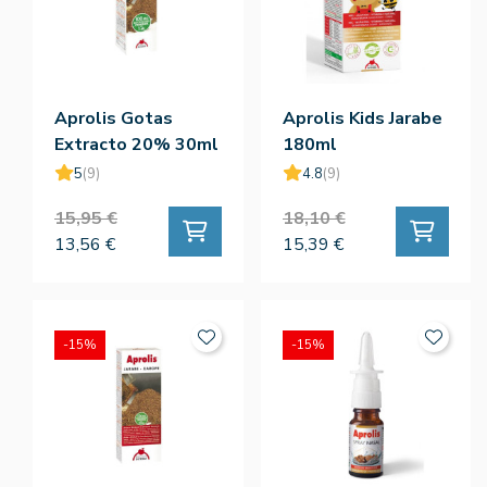
Aprolis Gotas
Aprolis Kids Jarabe
Extracto 20% 30ml
180ml
5
(9)
4.8
(9)
15,95 €
18,10 €
13,56 €
15,39 €
-15%
-15%