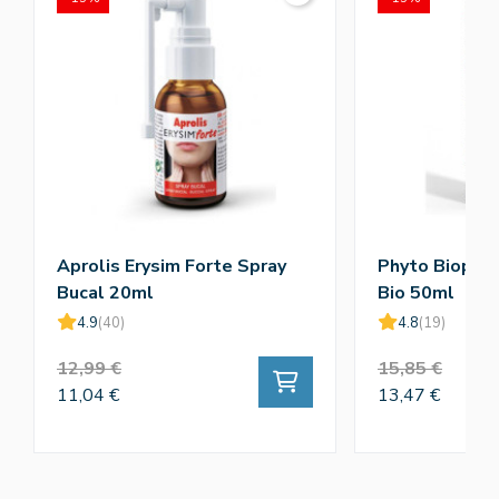
Aprolis Erysim Forte Spray
Phyto Biopôle
Bucal 20ml
Bio 50ml
4.9
(40)
4.8
(19)
12,99 €
15,85 €
11,04 €
13,47 €