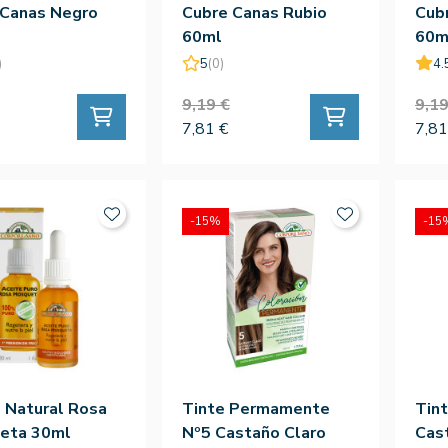
 Canas Negro
Cubre Canas Rubio
Cub
60ml
60m
)
5
(0)
4.
9,19 €
9,19
7,81 €
7,81
-15%
-15
 Natural Rosa
Tinte Permamente
Tin
eta 30ml
Nº5 Castaño Claro
Cas