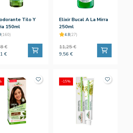
odorante Tilo Y
Elixir Bucal A La Mirra
via 150ml
250ml
9
(160)
4.8
(27)
8 €
11,25 €
1 €
9,56 €
%
-15%