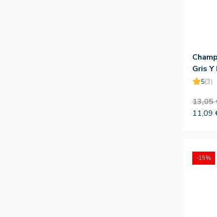
Champ
Gris Y
Corpo
5
(3)
13,05 
11,09 
-15%