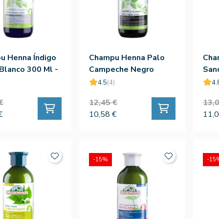
u Henna Índigo
Champu Henna Palo
Cha
 Blanco 300 Ml -
Campeche Negro
San
re Sano
300ml
4.5
(4)
4.
€
12,45 €
13,0
€
10,58 €
11,0
-15%
-15