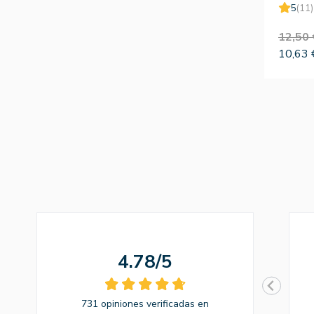
5
(11)
12,50 
10,63 
4.78/5
731 opiniones verificadas en