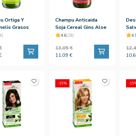
u Ortiga Y
Champu Anticaida
Des
elis Grasos
Soja Cereal Gins Aloe
Sal
300ml
4)
4.6
(28)
4.
€
13,05 €
12,4
€
11,09 €
10,6
-15%
-15