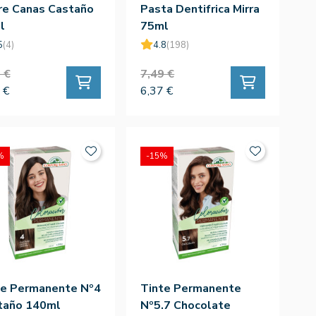
re Canas Castaño
Pasta Dentifrica Mirra
l
75ml
5
(4)
4.8
(198)
 €
7,49 €
 €
6,37 €
%
-15%
te Permanente Nº4
Tinte Permanente
taño 140ml
Nº5.7 Chocolate