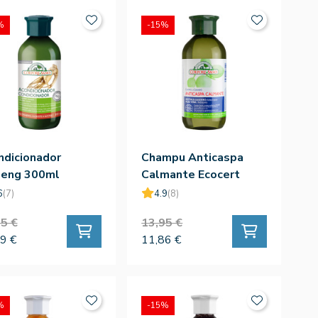
%
-15%
ndicionador
Champu Anticaspa
seng 300ml
Calmante Ecocert
300ml
6
(7)
4.9
(8)
5 €
13,95 €
9 €
11,86 €
%
-15%