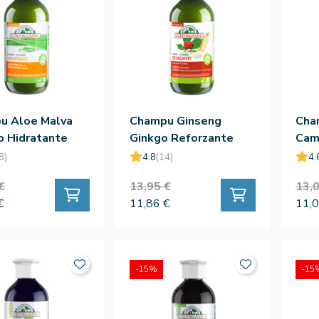
u Aloe Malva
Champu Ginseng
Cha
o Hidratante
Ginkgo Reforzante
Cam
300ml
300
8)
4.8
(14)
4.
€
13,95 €
13,0
€
11,86 €
11,0
-15%
-15