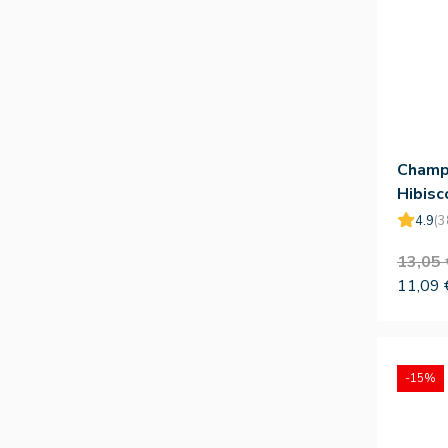
Champ
Hibisc
300ml
4.9
(3
13,05 
11,09 
-15%