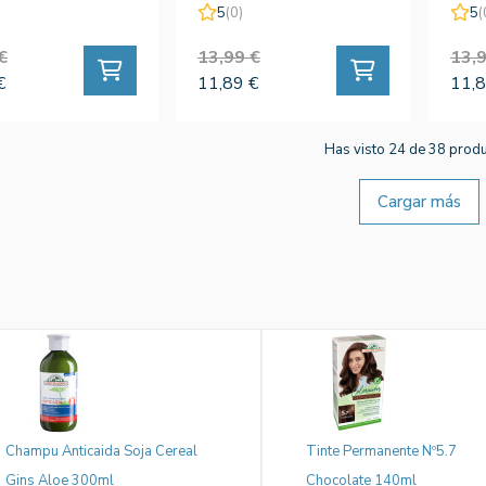
140ml
5
(0)
5
(
€
13,99 €
13,9
€
11,89 €
11,8
Has visto 24 de 38 prod
Cargar más
Champu Anticaida Soja Cereal
Tinte Permanente Nº5.7
Gins Aloe 300ml
Chocolate 140ml