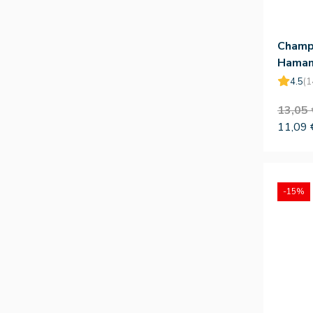
Champ
Hamam
300ml
4.5
(1
13,05 
11,09 
-15%