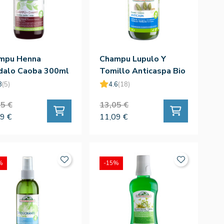
mpu Henna
Champu Lupulo Y
dalo Caoba 300ml
Tomillo Anticaspa Bio
300ml
8
(5)
4.6
(18)
5 €
13,05 €
9 €
11,09 €
%
-15%