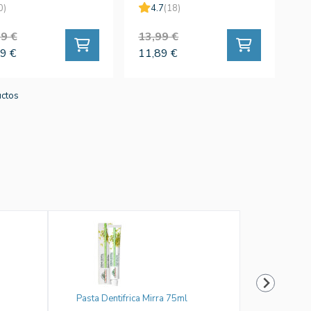
140ml
0)
4.7
(18)
9 €
13,99 €
9 €
11,89 €
uctos
Pasta Dentifrica Mirra 75ml
Cubre Ca