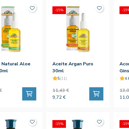
-15%
-15
 Natural Aloe
Aceite Argan Puro
Aco
30ml
30ml
Gin
5
(11)
4.
€
11,43 €
13,0
9,72 €
11,0
-15%
-15