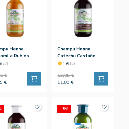
mpu Henna
Champu Henna
omila Rubios
Catechu Castaño
ml
300ml
6
(27)
4.9
(16)
5 €
13,05 €
9 €
11,09 €
%
-15%