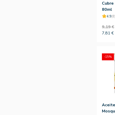
Cubre
80ml
4.9
(8
9,19 €
7,81 €
-15%
Aceite
Mosqu