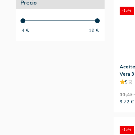
Precio
-15%
4
€
18
€
Aceite
Vera 
5
(6)
11,43 
9,72 €
-15%