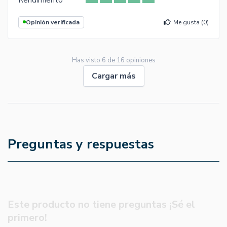
Opinión verificada
Me gusta (
0
)
Has visto
6
de
16
opiniones
Cargar más
Preguntas y respuestas
Este producto no tiene preguntas ¡Sé el
primero!