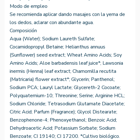
Modo de empleo
Se recomienda aplicar dando masajes con la yema de
los dedos, aclarar con abundante agua.
Composición
Aqua (Water); Sodium Laureth Sulfate;
Cocamidopropyl Betaine; Helianthus annuus
(Sunflower) seed extract; Wheat Amino Acids; Soy
Amino Acids; Aloe barbadensis leaf juice*; Lawsonia
inermis (Henna) leaf extract; Chamomilla recutita
(Matricaria) flower extract*; Glycerin; Panthenol;
Sodium PCA; Lauryl Lactate; Glycereth-2 Cocoate;
Polyquaternium-10; Threonine; Serine; Arginine HCL;
Sodium Chloride; Tetrasodium Glutamate Diacetate;
Citric Acid; Parfum (Fragrance); Glycol Distearate;
Benzophenone-4; Phenoxyethanol; Benzoic Acid;
Dehydroacetic Acid; Potassium Sorbate; Sodium
Benzoate; CI 19140; CI 17200. *Cultivo biológico.