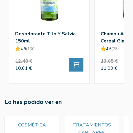
Desodorante Tilo Y Salvia
Champu Antic
150ml
Cereal Gins 
4.9
(160)
4.6
(28)
12,48 €
13,05 €
10,61 €
11,09 €
Lo has podido ver en
COSMÉTICA
TRATAMIENTOS
CAPILARES