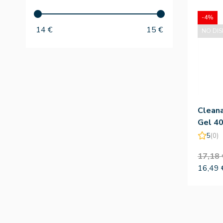
-4%
14
€
15
€
NO DIS
Clean
Gel 4
5
(0)
17,18 
16,49 