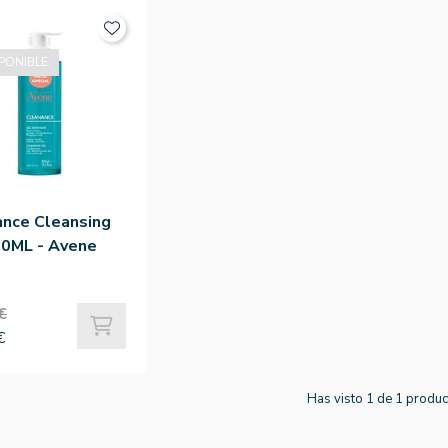
PONIBLE.
ance Cleansing
00ML - Avene
€
€
Has visto 1 de 1 produ