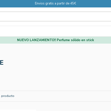
Envios gratis a partir de 45€
NUEVO LANZAMIENTO!! Perfume sólido en stick
E
 producto