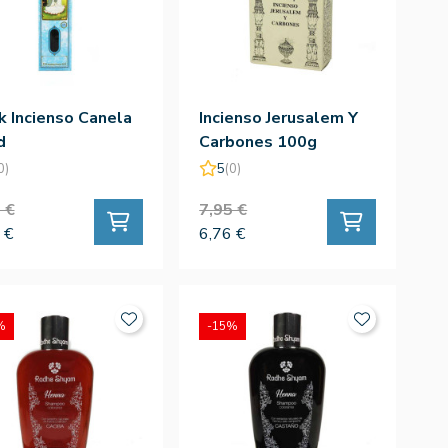
k Incienso Canela
Incienso Jerusalem Y
d
Carbones 100g
0)
5
(0)
 €
7,95 €
 €
6,76 €
%
-15%