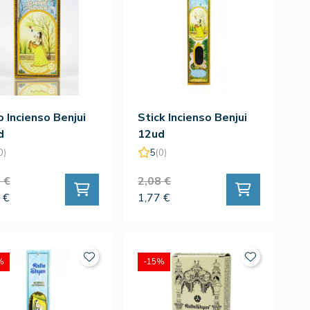
 Incienso Benjui
Stick Incienso Benjui
d
12ud
0)
5
(0)
 €
2,08 €
 €
1,77 €
%
-15%