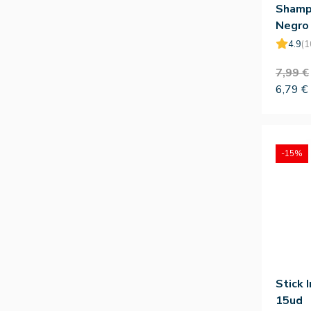
Shamp
Negro
4.9
(1
7,99 €
6,79 €
-15%
Stick 
15ud