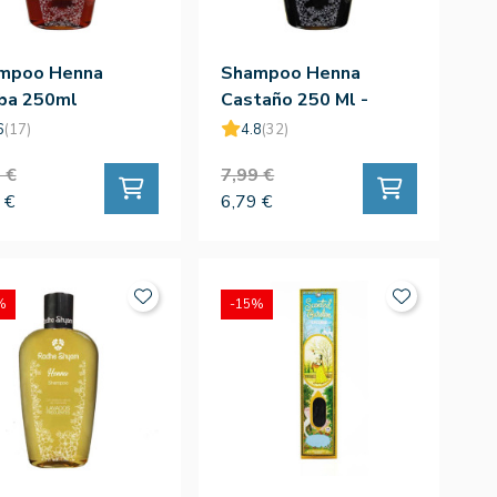
mpoo Henna
Shampoo Henna
ba 250ml
Castaño 250 Ml -
Radhe Shyam
6
(17)
4.8
(32)
 €
7,99 €
 €
6,79 €
%
-15%