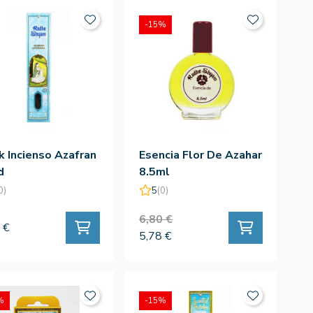
-15%
k Incienso Azafran
Esencia Flor De Azahar
d
8.5ml
0)
5
(0)
6,80 €
 €
5,78 €
%
-15%