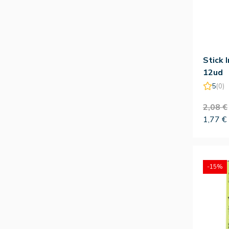
Stick 
12ud
5
(0)
2,08 €
1,77 €
-15%