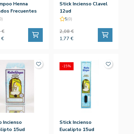
mpoo Henna
Stick Incienso Clavel
ados Frecuentes
12ud
ml
0)
5
(0)
 €
2,08 €
 €
1,77 €
-15%
 Incienso
Stick Incienso
lipto 15ud
Eucalipto 15ud