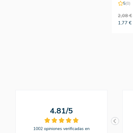
5
(0)
2,08 €
1,77 €
4.81/5
1002 opiniones verificadas en