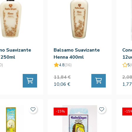
mo Suavizante
Balsamo Suavizante
Cono
 250ml
Henna 400ml
12u
0)
4.8
(36)
5
(
11,84 €
2,08
10,06 €
1,77
-15%
-15