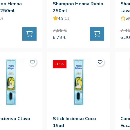
oo Henna
Shampoo Henna Rubio
Sha
 250ml
250ml
Lav
250
0)
4.9
(11)
5
(
7,99 €
7,41
6,79 €
6,30
-15%
Incienso Clavo
Stick Incienso Coco
Cono
15ud
Euca