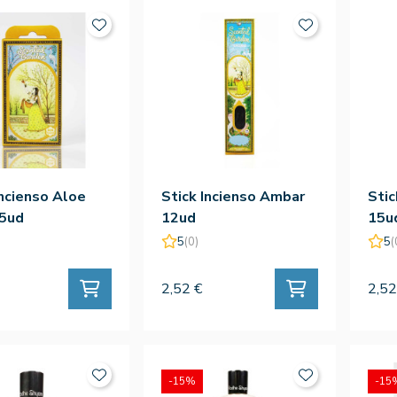
ncienso Aloe
Stick Incienso Ambar
Stic
15ud
12ud
15u
5
(0)
5
(
2,52 €
2,52
-15%
-15