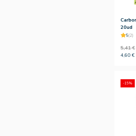
Carbo
20ud
5
(2)
5,41 €
4,60 €
-15%