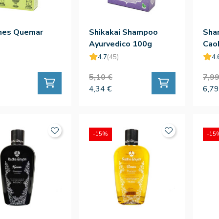
nes Quemar
Shikakai Shampoo
Sha
Ayurvedico 100g
Cao
4.7
(45)
4.
5,10 €
7,99
4,34 €
6,79
-15%
-15