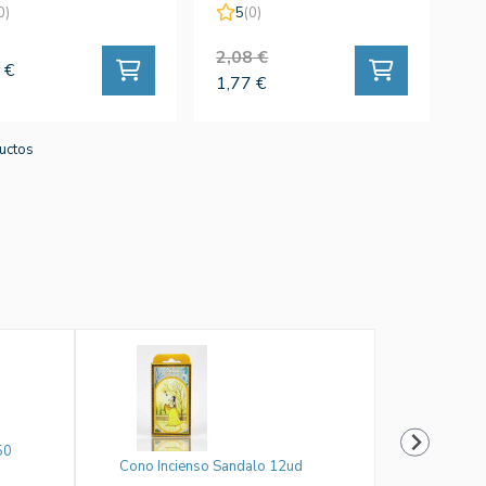
0)
5
(0)
2,08 €
 €
1,77 €
uctos
50
Cono Incienso Sandalo 12ud
Henna Rub