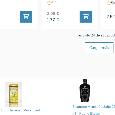
5
(0)
5
(
2,08 €
2,52
1,77 €
Has visto 24 de 238 prod
Cargar más
Shampoo Henna Castaño 2
Cono Incienso Mirra 12ud
ml - Radhe Shyam