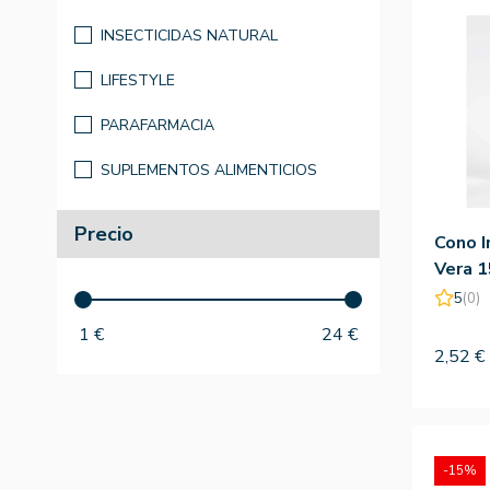
INSECTICIDAS NATURAL
LIFESTYLE
PARAFARMACIA
SUPLEMENTOS ALIMENTICIOS
Precio
Cono I
Vera 
5
(0)
1
€
24
€
2,52 €
-15%