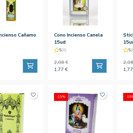
Incienso Cañamo
Cono Incienso Canela
Stic
15ud
15u
5
(0)
5
(
2,08 €
2,08
1,77 €
1,77
-15%
-15