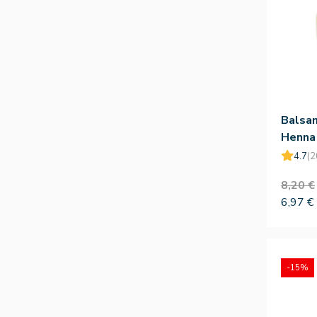
Balsa
Henna
4.7
(2
8,20 €
6,97 €
-15%