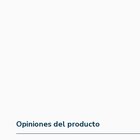
Champu Henna Sandalo
Balsamo Suaviz
Caoba 300ml
Henna 400ml
4.8
(5)
4.8
(36)
13,05 €
11,84 €
11,09 €
10,06 €
Opiniones del producto