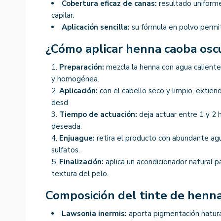
Cobertura eficaz de canas:
resultado uniforme 
capilar.
Aplicación sencilla:
su fórmula en polvo permit
¿Cómo aplicar henna caoba osc
Preparación:
mezcla la henna con agua calient
y homogénea.
Aplicación:
con el cabello seco y limpio, extie
desd
Tiempo de actuación:
deja actuar entre 1 y 2 
deseada.
Enjuague:
retira el producto con abundante agua
sulfatos.
Finalización:
aplica un acondicionador natural p
textura del pelo.
Composición del tinte de henn
Lawsonia inermis:
aporta pigmentación natural 