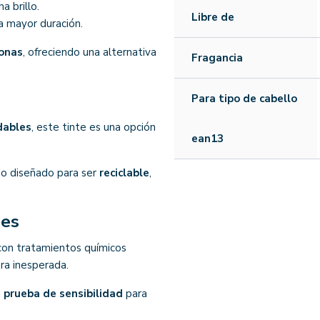
a brillo.
Libre de
na mayor duración.
conas
, ofreciendo una alternativa
Fragancia
Para tipo de cabello
dables
, este tinte es una opción
ean13
do diseñado para ser
reciclable
,
nes
con tratamientos químicos
ra inesperada.
a
prueba de sensibilidad
para