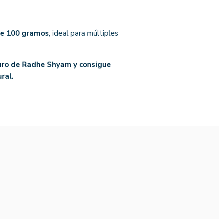
de 100 gramos
, ideal para múltiples
curo de Radhe Shyam y consigue
ral.
-15%
-15%