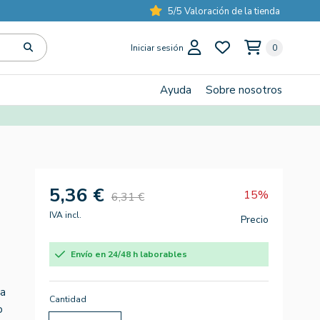
5/5 Valoración de la tienda
Iniciar sesión
0
Ayuda
Sobre nosotros
5,36 €
15%
6,31 €
IVA incl.
Precio
Envío en 24/48 h laborables
la
Cantidad
o