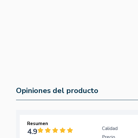
Champu Henna Catechu
Balsamo Suaviz
Castaño 300ml
Henna 400ml
4.9
(16)
4.8
(36)
13,05 €
11,84 €
11,09 €
10,06 €
Opiniones del producto
Resumen
Calidad
4.9
Precio