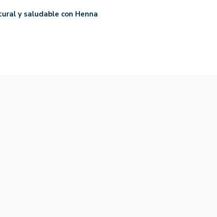
tural y saludable con Henna
-15%
-15%