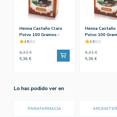
Henna Castaño Claro
Henna Castaño
Polvo 100 Gramos -
Polvo 100 Gram
Radhe Shyam
Radhe Shyam
4.8
(81)
4.9
(52)
6,31 €
6,31 €
5,36 €
5,36 €
Lo has podido ver en
PARAFARMACIA
AROMATER