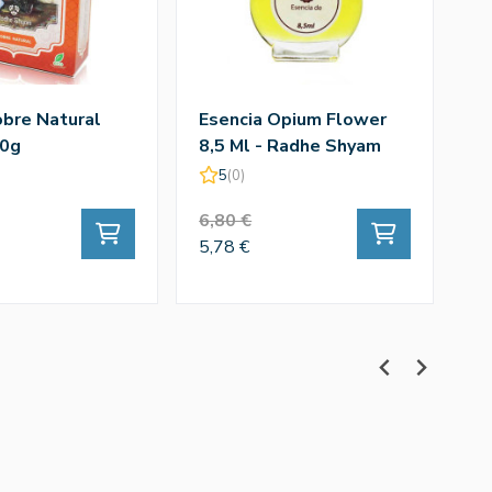
bre Natural
Esencia Opium Flower
H
00g
8,5 Ml - Radhe Shyam
2
5
(0)
6,80 €
9,
5,78 €
8,