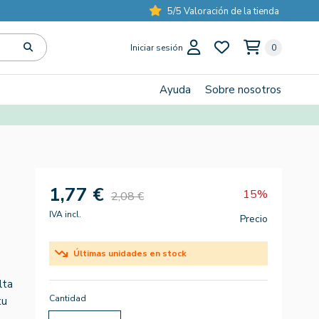
5/5 Valoración de la tienda
Iniciar sesión
0
Ayuda
Sobre nosotros
1,77 €
15%
2,08 €
IVA incl.
Precio
Últimas unidades en stock
lta
Cantidad
tu
,