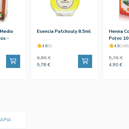
 Medio
Esencia Patchouly 8.5ml
Henna Co
os -
Polvo 1
4.8
(5)
4.9
(148)
6,80 €
5,76 €
5,78 €
4,90 €
APIA