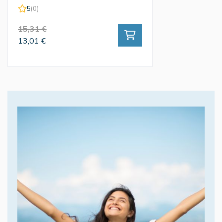
5
(0)
15,31 €
13,01 €