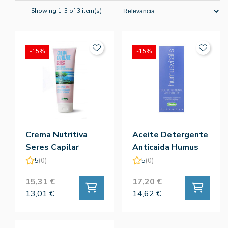
Showing 1-3 of 3 item(s)
-15%
-15%
Crema Nutritiva
Aceite Detergente
Seres Capilar
Anticaida Humus
125ml
Vitalis 200ml
5
(0)
5
(0)
15,31 €
17,20 €
13,01 €
14,62 €