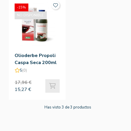
-15%
NO DISPONIBLE.
Olioderbe Propoli
Caspa Seca 200ml
5
(0)
17,96 €
15,27 €
Has visto 3 de 3 productos