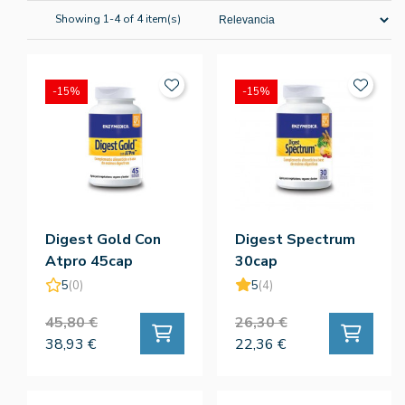
Showing 1-4 of 4 item(s)
-15%
-15%
Digest Gold Con
Digest Spectrum
Atpro 45cap
30cap
5
(0)
5
(4)
45,80 €
26,30 €
38,93 €
22,36 €