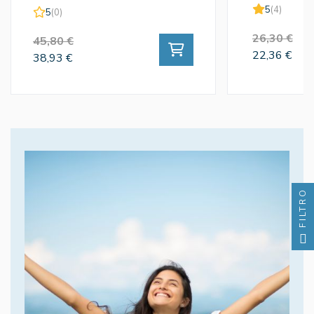
5
(4)
5
(0)
26,30 €
45,80 €
22,36 €
38,93 €
FILTRO