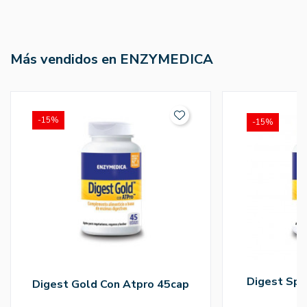
Más vendidos en ENZYMEDICA
-15%
-15%
Digest Spe
Digest Gold Con Atpro 45cap