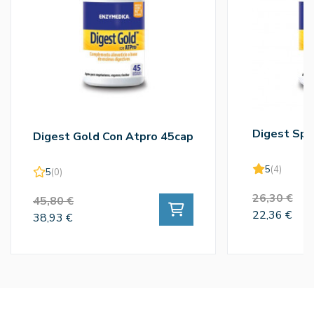
Digest Spe
Digest Gold Con Atpro 45cap
5
(4)
5
(0)
26,30 €
45,80 €
22,36 €
38,93 €