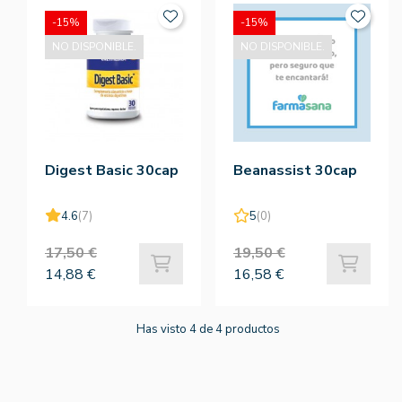
-15%
-15%
NO DISPONIBLE.
NO DISPONIBLE.
Digest Basic 30cap
Beanassist 30cap
4.6
(7)
5
(0)
17,50 €
19,50 €
14,88 €
16,58 €
Has visto 4 de 4 productos