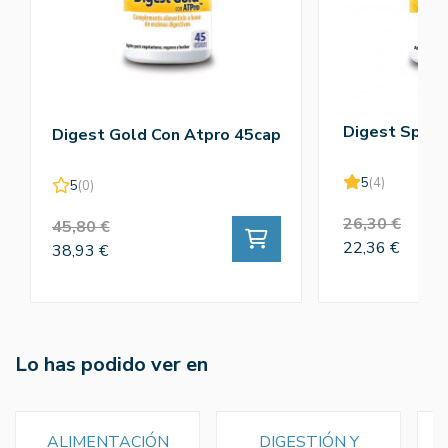
Digest Spec
Digest Gold Con Atpro 45cap
5
(4)
5
(0)
26,30 €
45,80 €
22,36 €
38,93 €
Lo has podido ver en
ALIMENTACIÓN
DIGESTIÓN Y