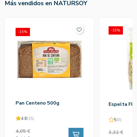
Más vendidos en NATURSOY
-15%
-15%
Pan Centeno 500g
Espelta Fla
4.8
(15)
5
(0)
4,05 €
3,32 €