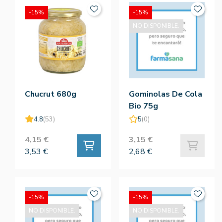
-15%
-15%
NO DISPONIBLE.
Chucrut 680g
Gominolas De Cola
Bio 75g
4.8
(53)
5
(0)
4,15 €
3,15 €
3,53 €
2,68 €
-15%
-15%
NO DISPONIBLE.
NO DISPONIBLE.