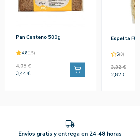
Pan Centeno 500g
Espelta Fla
4.8
(15)
5
(0)
4,05 €
3,32 €
3,44 €
2,82 €
Envíos gratis y entrega en 24-48 horas