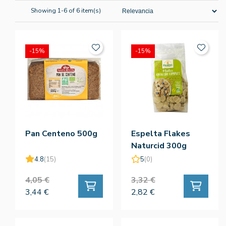
Showing 1-6 of 6 item(s)
-15%
-15%
Pan Centeno 500g
Espelta Flakes
Naturcid 300g
4.8
(15)
5
(0)
4,05 €
3,32 €
3,44 €
2,82 €