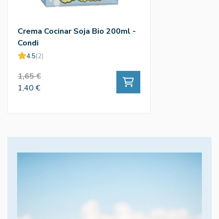
Crema Cocinar Soja Bio 200ml -
Condi
4.5
(2)
1,65 €
1,40 €