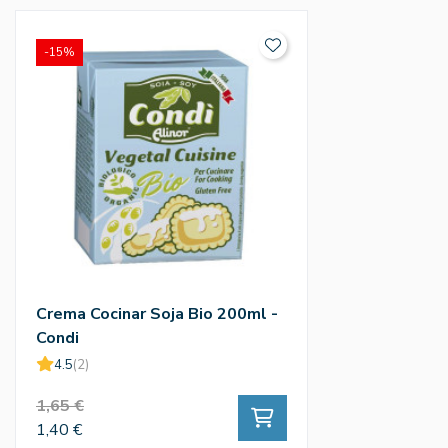
-15%
Crema Cocinar Soja Bio 200ml -
Condi
4.5
(2)
1,65 €
1,40 €