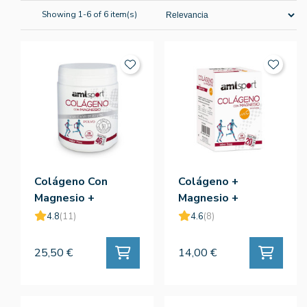
Showing 1-6 of 6 item(s)
Colágeno Con
Colágeno +
Magnesio +
Magnesio +
Vitamina C +
Vitamina C 20
4.8
(11)
4.6
(8)
Vitamina B1 Fresa
Sticks Fresa -
350g Polvo -
Amlsport
25,50 €
14,00 €
Amlsport