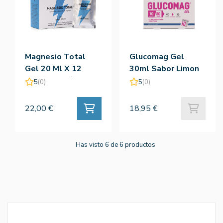
Magnesio Total
Glucomag Gel
Gel 20 Ml X 12
30ml Sabor Limon
Sobres Limón -
10 Sobres
5
(0)
5
(0)
Amlsport
22,00 €
18,95 €
Has visto 6 de 6 productos