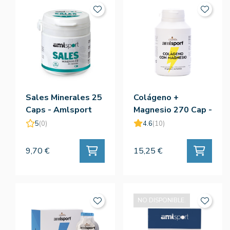
Sales Minerales 25
Colágeno +
Caps - Amlsport
Magnesio 270 Cap -
Amlsport
5
(0)
4.6
(10)
9,70 €
15,25 €
NO DISPONIBLE.