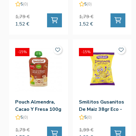
Eco - Smileat
Eco - Smileat
5
(0)
5
(0)
1,79 €
1,79 €
1,52 €
1,52 €
-15%
-15%
Pouch Almendra,
Smilitos Gusanitos
Cacao Y Fresa 100g
De Maiz 38gr Eco -
Eco - Smileat
Smileat
5
(0)
5
(0)
1,79 €
1,99 €