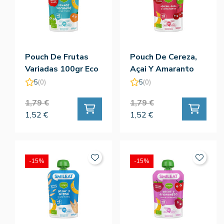
Pouch De Frutas
Pouch De Cereza,
Variadas 100gr Eco
Açai Y Amaranto
- Smileat
100gr Eco -
5
(0)
5
(0)
Smileat
1,79 €
1,79 €
1,52 €
1,52 €
-15%
-15%