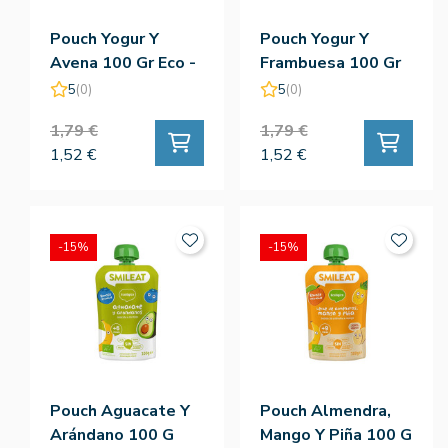
Pouch Yogur Y
Pouch Yogur Y
Avena 100 Gr Eco -
Frambuesa 100 Gr
Smileat
Eco - Smileat
5
(0)
5
(0)
1,79 €
1,79 €
1,52 €
1,52 €
-15%
-15%
Pouch Aguacate Y
Pouch Almendra,
Arándano 100 G
Mango Y Piña 100 G