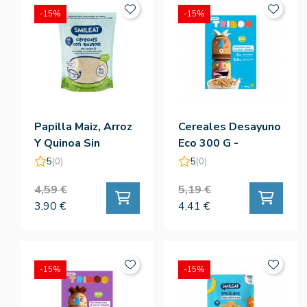
-15%
-15%
Papilla Maiz, Arroz
Cereales Desayuno
Y Quinoa Sin
Eco 300 G -
Gluten 200 Gramos
Smileat
5
(0)
5
(0)
Eco - Smileat
4,59 €
5,19 €
3,90 €
4,41 €
-15%
-15%