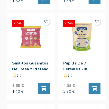
1,52 €
1,69 €
-15%
-15%
Smilitos Gusanitos
Papilla De 7
De Fresa Y Plátano
Cereales 200
25g
Gramos Eco -
5
(0)
5
(0)
Smileat
1,65 €
4,59 €
1,40 €
3,90 €