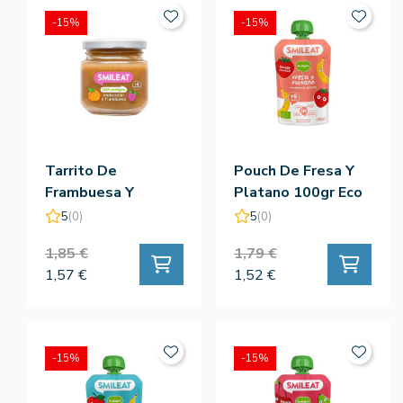
-15%
-15%
Tarrito De
Pouch De Fresa Y
Frambuesa Y
Platano 100gr Eco
Melocoton 130 Gr.
- Smileat
5
(0)
5
(0)
- Smileat
1,85 €
1,79 €
1,57 €
1,52 €
-15%
-15%