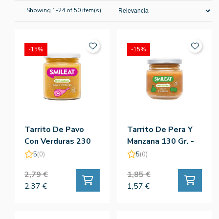
Showing 1-24 of 50 item(s)
-15%
-15%
Tarrito De Pavo
Tarrito De Pera Y
Con Verduras 230
Manzana 130 Gr. -
Gr. - Smileat
Smileat
5
(0)
5
(0)
2,79 €
1,85 €
2,37 €
1,57 €