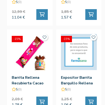
Smileat
130G - Smileat
5
(0)
5
(0)
12,99 €
1,85 €
11,04 €
1,57 €
-15%
-15%
Barrita Rellena
Expositor Barrita
Recubierta Cacao
Barquillo Rellena
Eco 40G - Smileat
Eco 30G 20Ud -
5
(0)
5
(0)
Smileat
2,09 €
1,25 €
1,78 €
1,06 €