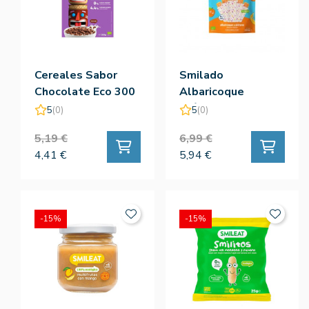
Cereales Sabor
Smilado
Chocolate Eco 300
Albaricoque
G - Smileat
Plátano Eco 50 G -
5
(0)
5
(0)
Smileat
5,19 €
6,99 €
4,41 €
5,94 €
-15%
-15%