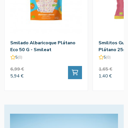
Smilado Albaricoque Plátano
Smilitos Gus
Eco 50 G - Smileat
Plátano 25g
5
(0)
5
(0)
6,99 €
1,65 €
5,94 €
1,40 €