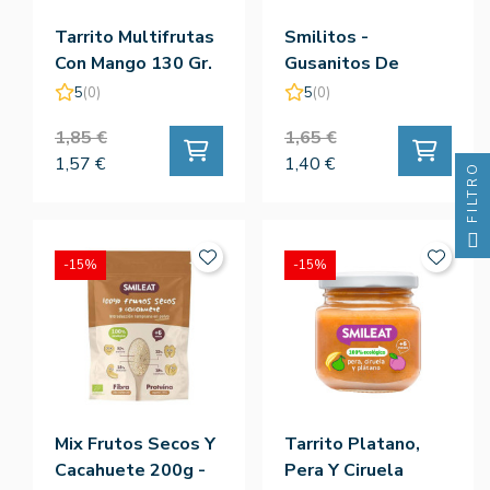
Tarrito Multifrutas
Smilitos -
Con Mango 130 Gr.
Gusanitos De
- Smileat
Manzana Y Platano
5
(0)
5
(0)
- Smileat
1,85 €
1,65 €
1,57 €
1,40 €
FILTRO
-15%
-15%
Mix Frutos Secos Y
Tarrito Platano,
Cacahuete 200g -
Pera Y Ciruela