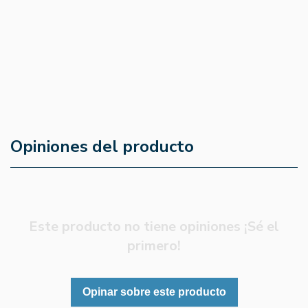
38gr Eco - Smileat
Plátano 25g
5
(0)
5
(0)
1,99 €
1,65 €
1,69 €
1,40 €
Opiniones del producto
Este producto no tiene opiniones ¡Sé el
primero!
Opinar sobre este producto