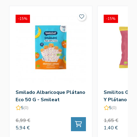
-15%
-15%
Smilado Albaricoque Plátano
Smilitos Gusa
Eco 50 G - Smileat
Y Plátano 25
5
(0)
5
(0)
6,99 €
1,65 €
5,94 €
1,40 €