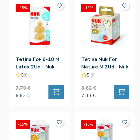
-15%
-15%
Tetina Fc+ 6-18 M
Tetina Nuk For
Latex 2Ud - Nuk
Nature M 2Ud - Nuk
5
(0)
5
(0)
7,79 €
8,62 €
6,62 €
7,33 €
-15%
-15%