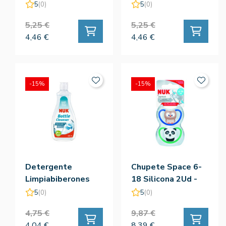
Uds) - Nuk
Uds) - Nuk
5
(0)
5
(0)
5,25 €
5,25 €
4,46 €
4,46 €
-15%
-15%
Detergente
Chupete Space 6-
Limpiabiberones
18 Silicona 2Ud -
500ml - Nuk
Nuk
5
(0)
5
(0)
4,75 €
9,87 €
4,04 €
8,39 €