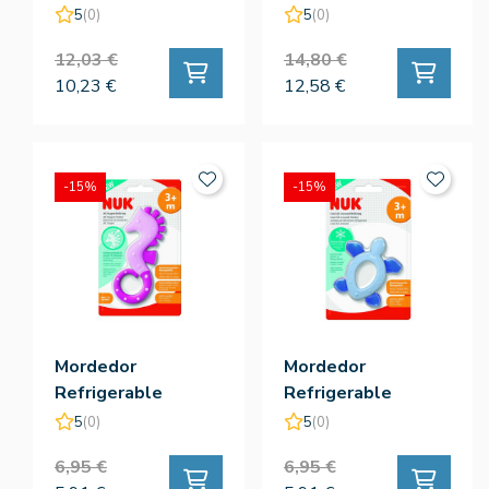
Silicona 150 Ml
6 S M Silicona 240
5
(0)
5
(0)
Ml
12,03 €
14,80 €
10,23 €
12,58 €
-15%
-15%
Mordedor
Mordedor
Refrigerable
Refrigerable
Caballito De Mar -
Tortuga - Nuk
5
(0)
5
(0)
Nuk
6,95 €
6,95 €