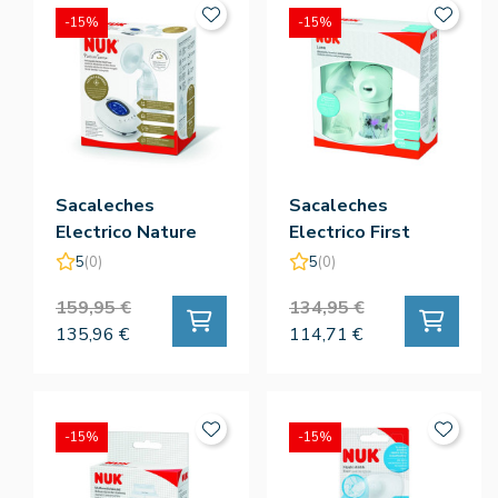
-15%
-15%
Sacaleches
Sacaleches
Electrico Nature
Electrico First
Sense - Nuk
Choice - Nuk
5
(0)
5
(0)
159,95 €
134,95 €
135,96 €
114,71 €
-15%
-15%