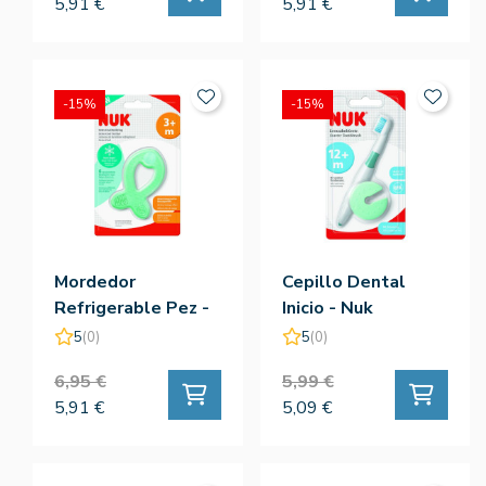
5,91 €
5,91 €
-15%
-15%
Mordedor
Cepillo Dental
Refrigerable Pez -
Inicio - Nuk
Nuk
5
(0)
5
(0)
6,95 €
5,99 €
5,91 €
5,09 €