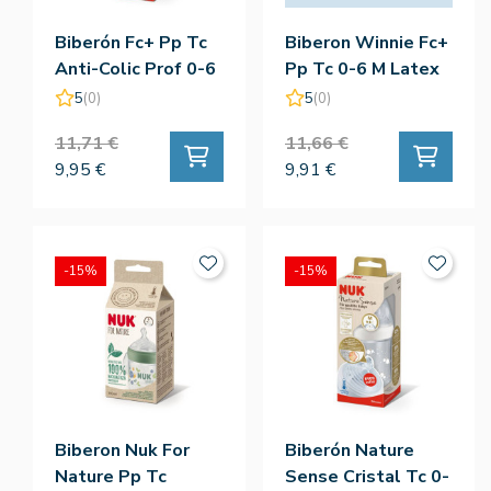
Biberón Fc+ Pp Tc
Biberon Winnie Fc+
Anti-Colic Prof 0-6
Pp Tc 0-6 M Latex
M Silicona 300 ML -
300 Ml - Nuk
5
(0)
5
(0)
Nuk
11,71 €
11,66 €
9,95 €
9,91 €
-15%
-15%
Biberon Nuk For
Biberón Nature
Nature Pp Tc
Sense Cristal Tc 0-