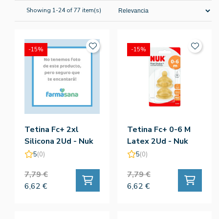
Showing 1-24 of 77 item(s)
-15%
-15%
Tetina Fc+ 2xl
Tetina Fc+ 0-6 M
Silicona 2Ud - Nuk
Latex 2Ud - Nuk
5
(0)
5
(0)
7,79 €
7,79 €
6,62 €
6,62 €