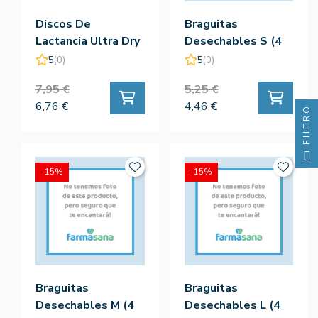
Discos De
Braguitas
Lactancia Ultra Dry
Desechables S (4
(60 Uds) - Nuk
Uds) - Nuk
5
(0)
5
(0)
7,95 €
5,25 €
6,76 €
4,46 €
FILTRO
-15%
-15%
Braguitas
Braguitas
Desechables M (4
Desechables L (4