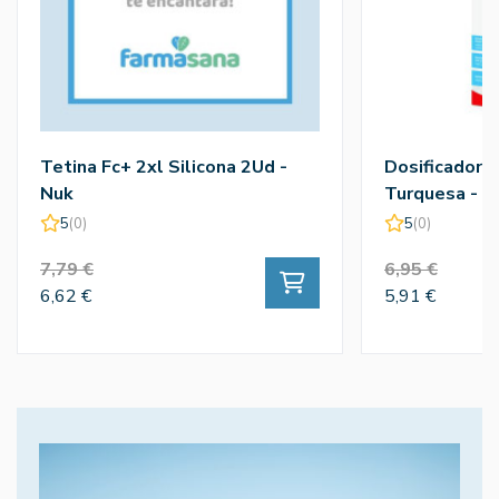
Tetina Fc+ 2xl Silicona 2Ud -
Dosificador 
Nuk
Turquesa - N
5
(0)
5
(0)
7,79 €
6,95 €
6,62 €
5,91 €