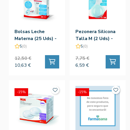
Bolsas Leche
Pezonera Silicona
Materna (25 Uds) -
Talla M (2 Uds) -
Nuk
Nuk
5
(0)
5
(0)
12,50 €
7,75 €
10,63 €
6,59 €
-15%
-15%