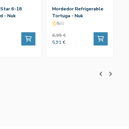
Star 6-18
Mordedor Refrigerable
M
d - Nuk
Tortuga - Nuk
P
5
(0)
6,95 €
6,
5,91 €
5,