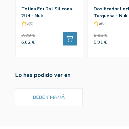
Tetina Fc+ 2xl Silicona
Dosificador Lec
2Ud - Nuk
Turquesa - Nuk
5
(0)
5
(0)
7,79 €
6,95 €
6,62 €
5,91 €
Lo has podido ver en
BEBÉ Y MAMÁ