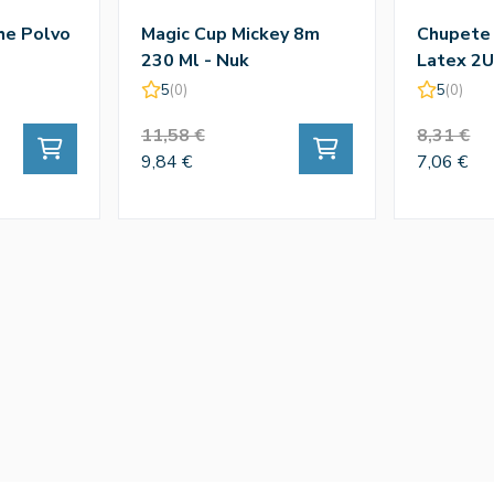
he Polvo
Magic Cup Mickey 8m
Chupete 
230 Ml - Nuk
Latex 2U
5
(0)
5
(0)
11,58 €
8,31 €
9,84 €
7,06 €