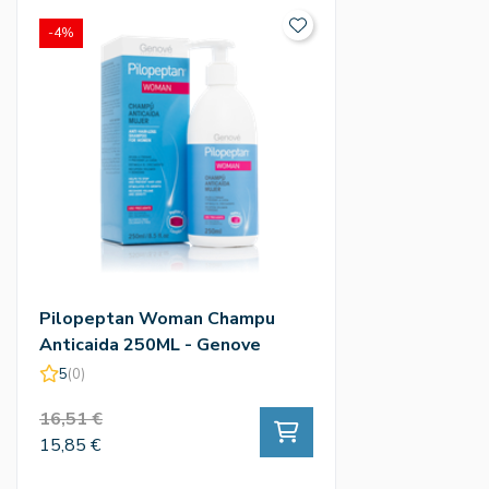
-4%
Pilopeptan Woman Champu
Anticaida 250ML - Genove
5
(0)
16,51 €
15,85 €