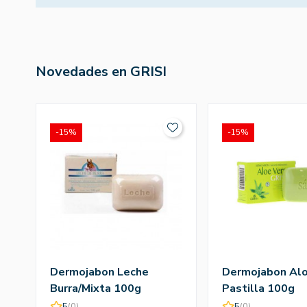
Novedades en GRISI
-15%
-15%
Dermojabon Leche
Dermojabon Alo
Burra/Mixta 100g
Pastilla 100g
5
(0)
5
(0)