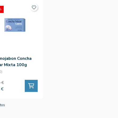
%
mojabon Concha
ar Mixta 100g
0)
 €
 €
ctos