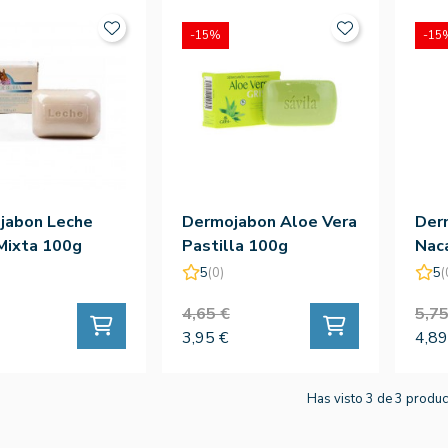
-15%
-15
jabon Leche
Dermojabon Aloe Vera
Der
Mixta 100g
Pastilla 100g
Nac
5
(0)
5
(
4,65 €
5,75
3,95 €
4,89
Has visto 3 de 3 produ