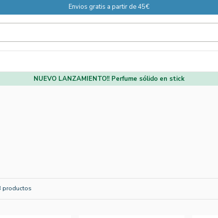
Envios gratis a partir de 45€
NUEVO LANZAMIENTO!! Perfume sólido en stick
3 productos