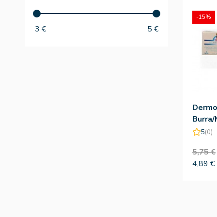
-15%
3
€
5
€
Dermo
Burra/
5
(0)
5,75 €
4,89 €