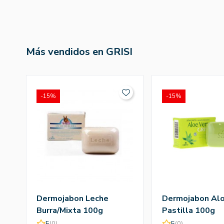
Más vendidos en GRISI
-15%
-15%
Dermojabon Leche
Dermojabon Alo
Burra/Mixta 100g
Pastilla 100g
5
(0)
5
(0)