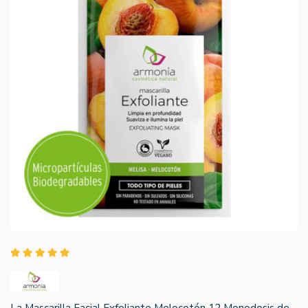
La Mascarilla Facial Exfoliante Melocotón 12 Monodosis de