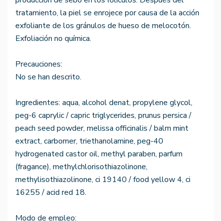
producción de sebo en los folículos. Después del
tratamiento, la piel se enrojece por causa de la acción
exfoliante de los gránulos de hueso de melocotón.
Exfoliación no química.
Precauciones:
No se han descrito.
Ingredientes: aqua, alcohol denat, propylene glycol,
peg-6 caprylic / capric triglycerides, prunus persica /
peach seed powder, melissa officinalis / balm mint
extract, carbomer, triethanolamine, peg-40
hydrogenated castor oil, methyl paraben, parfum
(fragance), methylchlorisothiazolinone,
methylisothiazolinone, ci 19140 / food yellow 4, ci
16255 / acid red 18.
Modo de empleo: