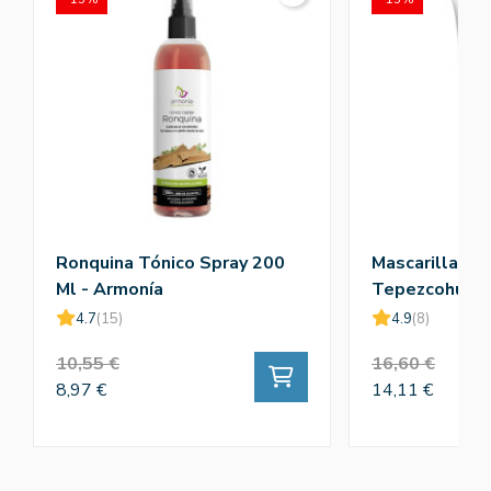
Ronquina Tónico Spray 200
Mascarilla Cap
Ml - Armonía
Tepezcohuite
4.7
(15)
4.9
(8)
10,55 €
16,60 €
8,97 €
14,11 €