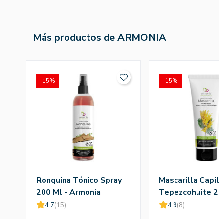
Más productos de ARMONIA
-15%
-15%
Ronquina Tónico Spray
Mascarilla Capil
200 Ml - Armonía
Tepezcohuite 2
Armonía
4.7
(15)
4.9
(8)