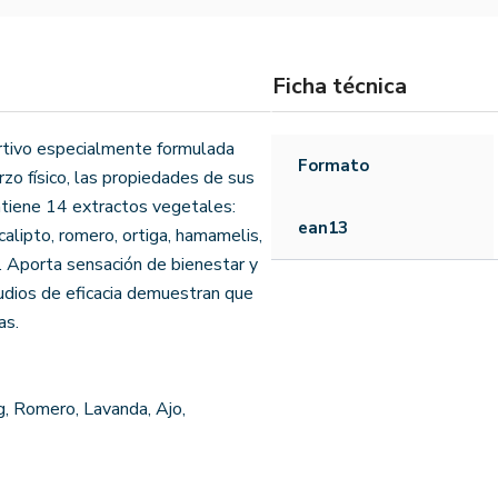
Ficha técnica
rtivo especialmente formulada
Formato
rzo físico, las propiedades de sus
tiene 14 extractos vegetales:
ean13
ucalipto, romero, ortiga, hamamelis,
or. Aporta sensación de bienestar y
udios de eficacia demuestran que
as.
ng, Romero, Lavanda, Ajo,