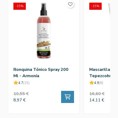
-15%
-15%
Ronquina Tónico Spray 200
Mascarilla Cap
Ml - Armonía
Tepezcohuite
4.7
(15)
4.9
(8)
10,55 €
16,60 €
8,97 €
14,11 €