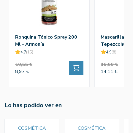
Ronquina Tónico Spray 200
Mascarilla Cap
Ml - Armonía
Tepezcohuite
4.7
(15)
4.9
(8)
10,55 €
16,60 €
8,97 €
14,11 €
Lo has podido ver en
COSMÉTICA
COSMÉTICA
S