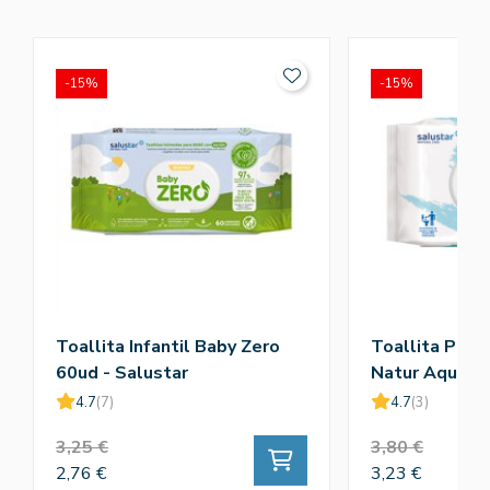
-15%
-15%
Toallita Infantil Baby Zero
Toallita Pape
60ud - Salustar
Natur Aqua 1
4.7
(7)
4.7
(3)
3,25 €
3,80 €
2,76 €
3,23 €