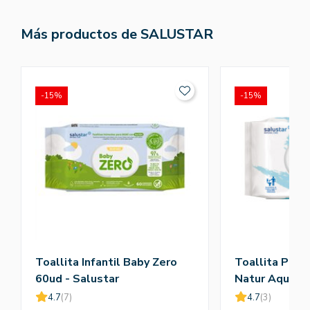
Más productos de SALUSTAR
-15%
-15%
Toallita Infantil Baby Zero
Toallita Pape
60ud - Salustar
Natur Aqua 1
4.7
(7)
4.7
(3)