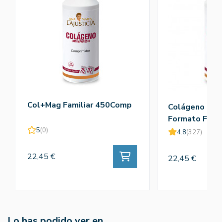
Col+Mag Familiar 450Comp
Colágeno + M
Formato Famil
Ana Mª Lajusti
5
(0)
4.8
(327)
22,45 €
22,45 €
Lo has podido ver en