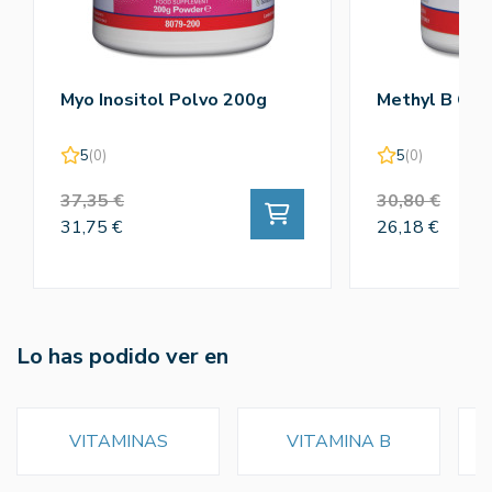
Myo Inositol Polvo 200g
Methyl B Co
5
(0)
5
(0)
37,35 €
30,80 €
31,75 €
26,18 €
Lo has podido ver en
VITAMINAS
VITAMINA B