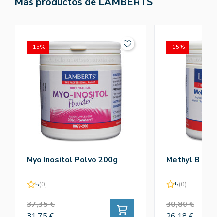
Más productos de LAMBERTS
-15%
-15%
Myo Inositol Polvo 200g
Methyl B Co
5
(0)
5
(0)
37,35 €
30,80 €
31,75 €
26,18 €