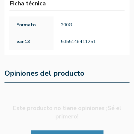
Ficha técnica
Formato
200G
ean13
5055148411251
Opiniones del producto
Este producto no tiene opiniones ¡Sé el
primero!