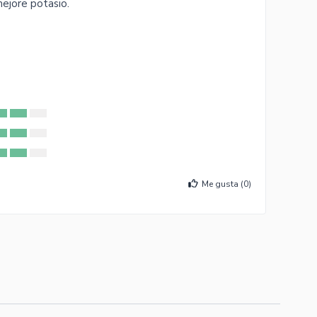
ejore potasio.
Me gusta (
0
)