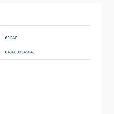
60CAP
8436000545043