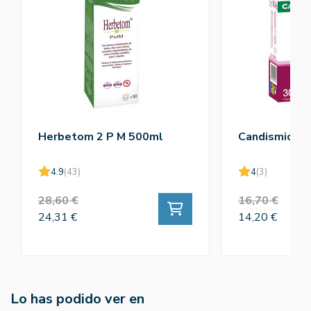
Herbetom 2 P M 500ml
Candismic Pl
4.9
(43)
4
(3)
28,60 €
16,70 €
24,31 €
14,20 €
Lo has podido ver en