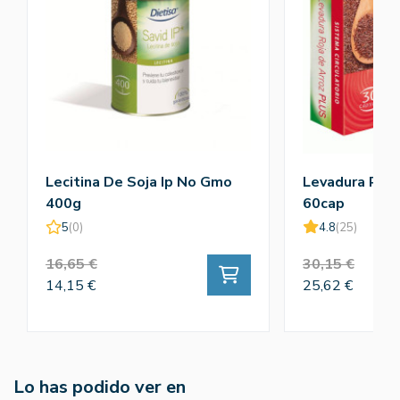
Lecitina De Soja Ip No Gmo
Levadura Roja
400g
60cap
5
(0)
4.8
(25)
16,65 €
30,15 €
14,15 €
25,62 €
Lo has podido ver en