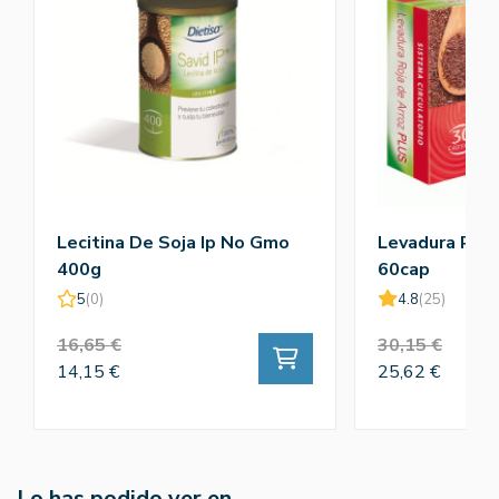
Lecitina De Soja Ip No Gmo
Levadura Roja
400g
60cap
5
(0)
4.8
(25)
16,65 €
30,15 €
14,15 €
25,62 €
Lo has podido ver en