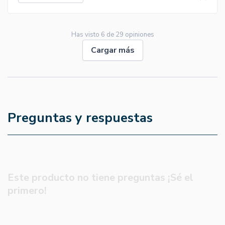
Has visto
6
de
29
opiniones
Cargar más
Preguntas y respuestas
Este producto no tiene preguntas ¡Sé el
primero!