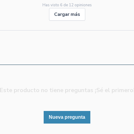
Has visto
6
de
12
opiniones
Cargar más
Este producto no tiene preguntas ¡Sé el primero
Nueva pregunta