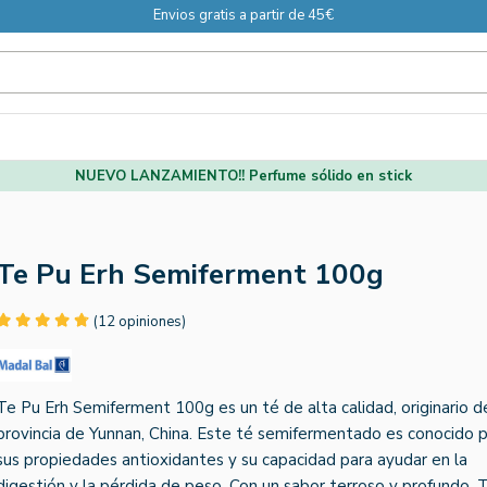
Envios gratis a partir de 45€
NUEVO LANZAMIENTO!! Perfume sólido en stick
Te Pu Erh Semiferment 100g
(12 opiniones)
Te Pu Erh Semiferment 100g es un té de alta calidad, originario d
provincia de Yunnan, China. Este té semifermentado es conocido 
sus propiedades antioxidantes y su capacidad para ayudar en la
digestión y la pérdida de peso. Con un sabor terroso y profundo, 