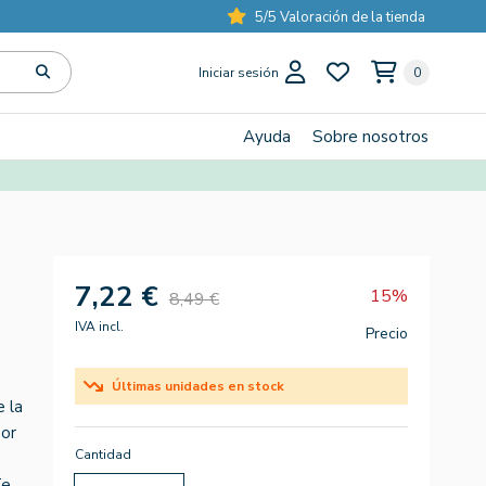
5/5 Valoración de la tienda
Iniciar sesión
0
Ayuda
Sobre nosotros
7,22 €
15%
8,49 €
IVA incl.
Precio
Últimas unidades en stock
e la
por
Cantidad
Te