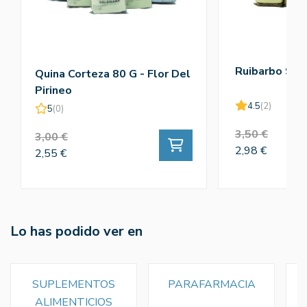
Ruibarbo 90g
Quina Corteza 80 G - Flor Del
Pirineo
4.5
(2)
5
(0)
3,50 €
3,00 €
2,98 €
2,55 €
Lo has podido ver en
SUPLEMENTOS
PARAFARMACIA
ALIMENTICIOS