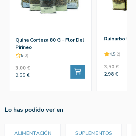
Ruibarbo 90g
Quina Corteza 80 G - Flor Del
Pirineo
4.5
(2)
5
(0)
3,50 €
3,00 €
2,98 €
2,55 €
Lo has podido ver en
ALIMENTACIÓN
SUPLEMENTOS